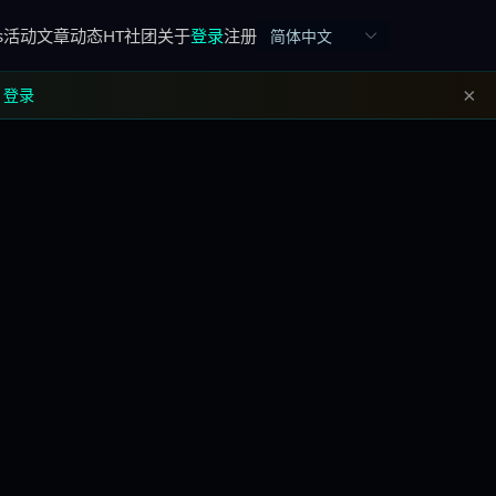
s
活动
文章
动态
HT社团
关于
登录
注册
简体中文
×
登录
。